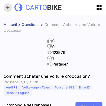
Accueil
>
Questions
>
Comment Acheter Une Voiture
Doccasion
0
0
123976
1
Partager
comment acheter une voiture d'occasion?
Par
Isabella
,
il y a 1 an
Audi R8
Volkswagen Taigo
Porsche 962
Bmw i5
Renault Laguna
Chronologie des réponses