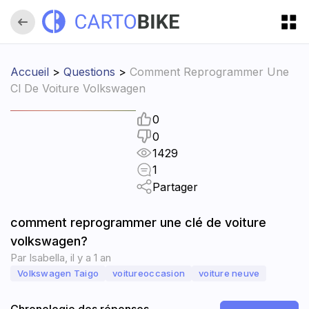
Accueil
>
Questions
>
Comment Reprogrammer Une
Cl De Voiture Volkswagen
0
0
1429
1
Partager
comment reprogrammer une clé de voiture
volkswagen?
Par
Isabella
,
il y a 1 an
Volkswagen Taigo
voitureoccasion
voiture neuve
Chronologie des réponses