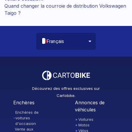
Quand changer la courroie de distribution Volkswagen
Taigo ?
Français
Découvrez des offres exclusives sur
Cartobike.
Enchères
Annonces de
véhicules
Enchères de
voitures
Voitures
d'occasion
Motos
Vente aux
Vélos