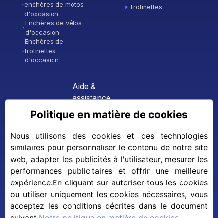
enchères de motos
Trotinettes
d'occasion
Enchères de vélos
d'occasion
Enchères de
trotinettes
d'occasion
Aide &
assistance
Politique en matière de cookies
Contacter
l'assistance
FAQ (foire aux
Nous utilisons des cookies et des technologies
questions)
similaires pour personnaliser le contenu de notre site
Devenir un
web, adapter les publicités à l'utilisateur, mesurer les
partenaire
performances publicitaires et offrir une meilleure
expérience.En cliquant sur autoriser tous les cookies
ou utiliser uniquement les cookies nécessaires, vous
acceptez les conditions décrites dans le document
suivant
Notre politique en matière de cookies
.